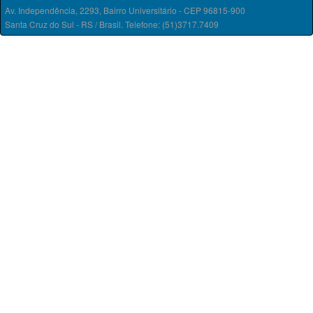
Av. Independência, 2293, Bairro Universitário - CEP 96815-900
Santa Cruz do Sul - RS / Brasil. Telefone: (51)3717.7409