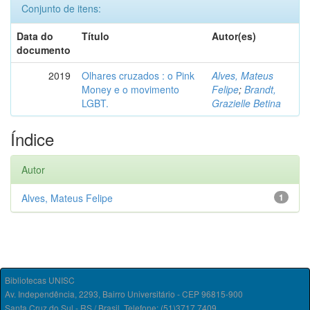
Conjunto de itens:
Data do
Título
Autor(es)
documento
2019
Olhares cruzados : o Pink
Alves, Mateus
Money e o movimento
Felipe
;
Brandt,
LGBT.
Grazielle Betina
Índice
Autor
Alves, Mateus Felipe
1
Bibliotecas UNISC
Av. Independência, 2293, Bairro Universitário - CEP 96815-900
Santa Cruz do Sul - RS / Brasil. Telefone: (51)3717.7409