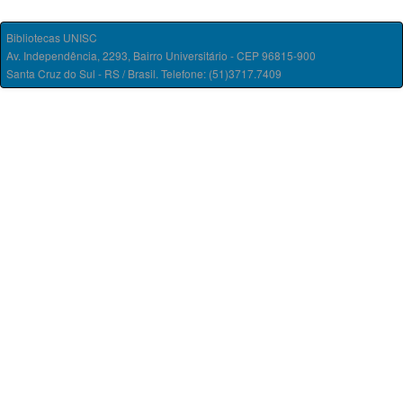
Bibliotecas UNISC
Av. Independência, 2293, Bairro Universitário - CEP 96815-900
Santa Cruz do Sul - RS / Brasil. Telefone: (51)3717.7409