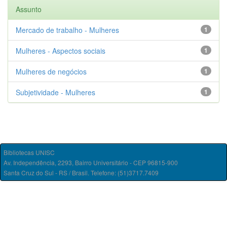
Assunto
Mercado de trabalho - Mulheres
1
Mulheres - Aspectos sociais
1
Mulheres de negócios
1
Subjetividade - Mulheres
1
Bibliotecas UNISC
Av. Independência, 2293, Bairro Universitário - CEP 96815-900
Santa Cruz do Sul - RS / Brasil. Telefone: (51)3717.7409