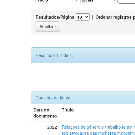
Resultados/Página
|
Ordenar registros 
Resultado 1-1 de 1.
Conjunto de itens:
Data do
Título
documento
2022
Relações de gênero e trabalho feminin
subjetividades das mulheres microemp