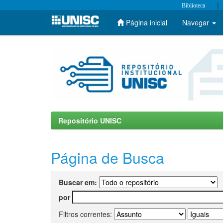
|
Biblioteca
Página inicial
Navegar
Skip
navigation
Repositório UNISC
Página de Busca
Buscar em:
por
Filtros correntes: