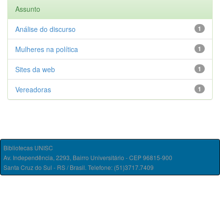
Assunto
Análise do discurso
1
Mulheres na política
1
Sites da web
1
Vereadoras
1
Bibliotecas UNISC
Av. Independência, 2293, Bairro Universitário - CEP 96815-900
Santa Cruz do Sul - RS / Brasil. Telefone: (51)3717.7409