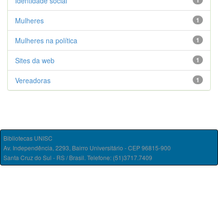
Identidade social
1
Mulheres
1
Mulheres na política
1
Sites da web
1
Vereadoras
1
Bibliotecas UNISC
Av. Independência, 2293, Bairro Universitário - CEP 96815-900
Santa Cruz do Sul - RS / Brasil. Telefone: (51)3717.7409