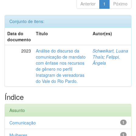
Anterior
1
Póximo
Conjunto de itens:
Data do
Título
Autor(es)
documento
2023
Análise do discurso da
Schweikart, Luana
comunicação de mandato
Thaís
;
Felippi,
com ênfase nos recursos
Ângela
de gênero no perfil
Instagram de vereadoras
do Vale do Rio Pardo.
Índice
Assunto
Comunicação
1
Mulheres
1