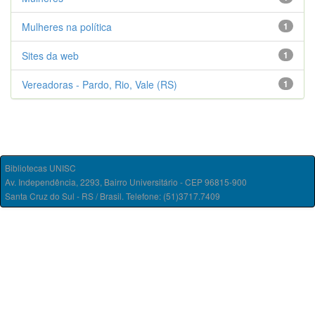
Mulheres na política
1
Sites da web
1
Vereadoras - Pardo, Rio, Vale (RS)
1
Bibliotecas UNISC
Av. Independência, 2293, Bairro Universitário - CEP 96815-900
Santa Cruz do Sul - RS / Brasil. Telefone: (51)3717.7409