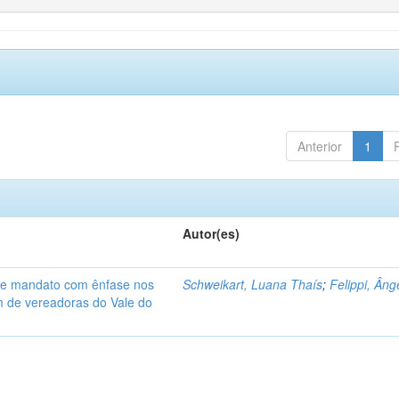
Anterior
1
Autor(es)
de mandato com ênfase nos
Schweikart, Luana Thaís
;
Felippi, Âng
am de vereadoras do Vale do