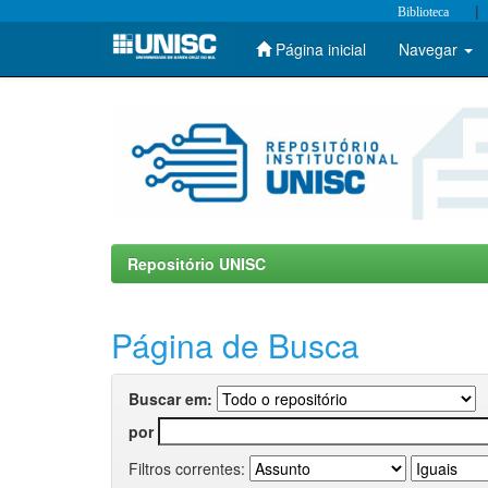
|
Biblioteca
Página inicial
Navegar
Skip
navigation
Repositório UNISC
Página de Busca
Buscar em:
por
Filtros correntes: