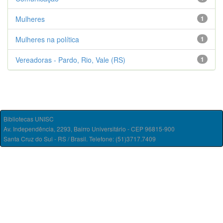
Mulheres
1
Mulheres na política
1
Vereadoras - Pardo, Rio, Vale (RS)
1
Bibliotecas UNISC
Av. Independência, 2293, Bairro Universitário - CEP 96815-900
Santa Cruz do Sul - RS / Brasil. Telefone: (51)3717.7409