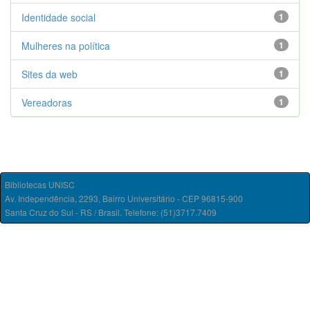
Identidade social
1
Mulheres na política
1
Sites da web
1
Vereadoras
1
Bibliotecas UNISC
Av. Independência, 2293, Bairro Universitário - CEP 96815-900
Santa Cruz do Sul - RS / Brasil. Telefone: (51)3717.7409