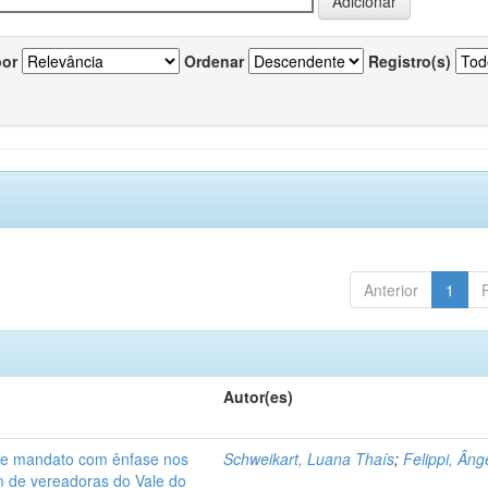
por
Ordenar
Registro(s)
Anterior
1
Autor(es)
de mandato com ênfase nos
Schweikart, Luana Thaís
;
Felippi, Âng
am de vereadoras do Vale do