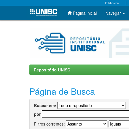
|
Biblioteca
Página inicial
Navegar
Skip
navigation
Repositório UNISC
Página de Busca
Buscar em:
por
Filtros correntes: