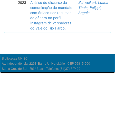
2023
Análise do discurso da
Schweikart, Luana
comunicação de mandato
Thaís
;
Felippi,
com ênfase nos recursos
Ângela
de gênero no perfil
Instagram de vereadoras
do Vale do Rio Pardo.
Bibliotecas UNISC
Av. Independência, 2293, Bairro Universitário - CEP 96815-900
Santa Cruz do Sul - RS / Brasil. Telefone: (51)3717.7409