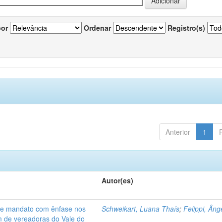
por
Ordenar
Registro(s)
Anterior
1
Autor(es)
de mandato com ênfase nos
Schweikart, Luana Thaís
;
Felippi, Âng
am de vereadoras do Vale do