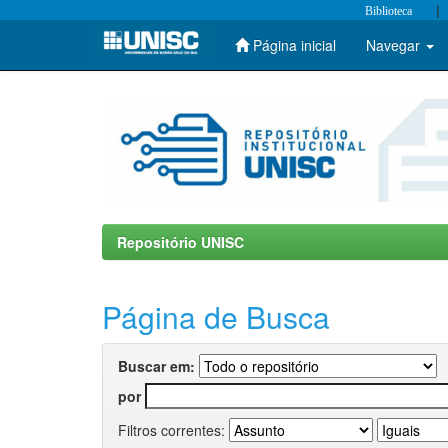
|
Biblioteca
Página inicial
Navegar
Skip
navigation
Repositório UNISC
Página de Busca
Buscar em:
por
Filtros correntes: