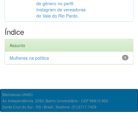
de gênero no perfil
Instagram de vereadoras
do Vale do Rio Pardo.
Índice
Assunto
Mulheres na política
1
Bibliotecas UNISC
Av. Independência, 2293, Bairro Universitário - CEP 96815-900
Santa Cruz do Sul - RS / Brasil. Telefone: (51)3717.7409