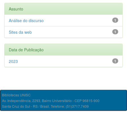
Assunto
Análise do discurso
1
Sites da web
1
Data de Publicação
2023
1
Bibliotecas UNISC
Av. Independência, 2293, Bairro Universitário - CEP 96815-900
Santa Cruz do Sul - RS / Brasil. Telefone: (51)3717.7409