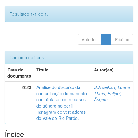
Resultado 1-1 de 1.
Anterior
1
Póximo
Conjunto de itens:
Data do
Título
Autor(es)
documento
2023
Análise do discurso da
Schweikart, Luana
comunicação de mandato
Thaís
;
Felippi,
com ênfase nos recursos
Ângela
de gênero no perfil
Instagram de vereadoras
do Vale do Rio Pardo.
Índice