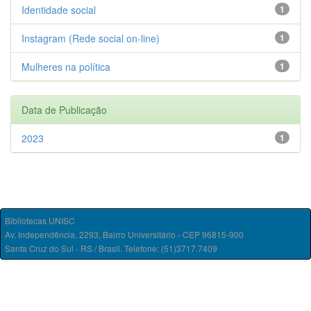
Identidade social
1
Instagram (Rede social on-line)
1
Mulheres na política
1
Data de Publicação
2023
1
Bibliotecas UNISC
Av. Independência, 2293, Bairro Universitário - CEP 96815-900
Santa Cruz do Sul - RS / Brasil. Telefone: (51)3717.7409