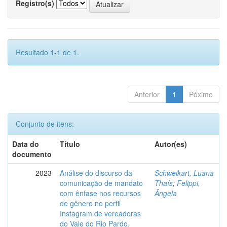
Registro(s)
Resultado 1-1 de 1.
Anterior
1
Póximo
Conjunto de itens:
Data do
Título
Autor(es)
documento
2023
Análise do discurso da
Schweikart, Luana
comunicação de mandato
Thaís
;
Felippi,
com ênfase nos recursos
Ângela
de gênero no perfil
Instagram de vereadoras
do Vale do Rio Pardo.