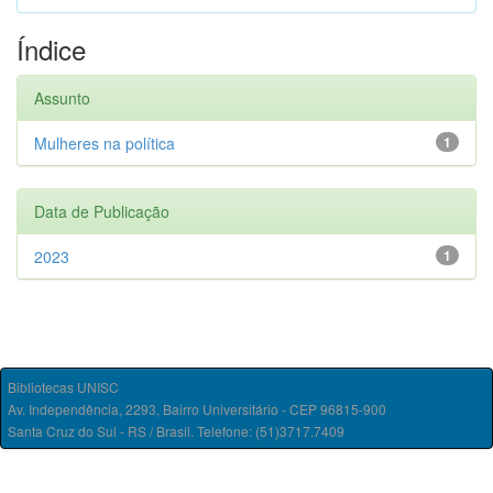
Índice
Assunto
Mulheres na política
1
Data de Publicação
2023
1
Bibliotecas UNISC
Av. Independência, 2293, Bairro Universitário - CEP 96815-900
Santa Cruz do Sul - RS / Brasil. Telefone: (51)3717.7409