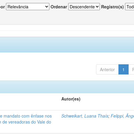
por
Ordenar
Registro(s)
Anterior
1
Autor(es)
de mandato com ênfase nos
Schweikart, Luana Thaís
;
Felippi, Âng
am de vereadoras do Vale do