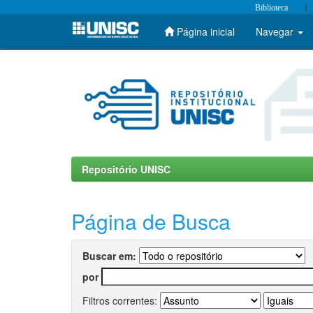
|
Biblioteca
Página inicial
Navegar
Skip
navigation
Repositório UNISC
Página de Busca
Buscar em:
por
Filtros correntes: