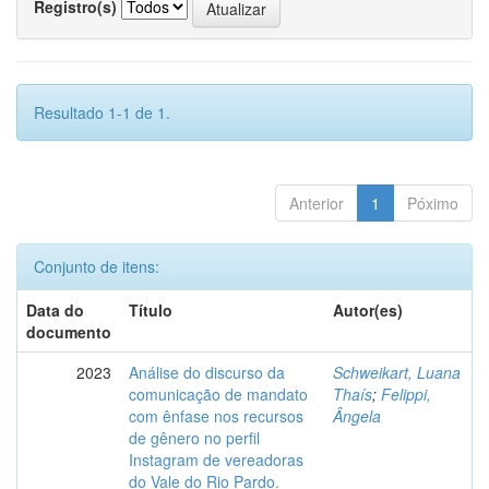
Registro(s)
Resultado 1-1 de 1.
Anterior
1
Póximo
Conjunto de itens:
Data do
Título
Autor(es)
documento
2023
Análise do discurso da
Schweikart, Luana
comunicação de mandato
Thaís
;
Felippi,
com ênfase nos recursos
Ângela
de gênero no perfil
Instagram de vereadoras
do Vale do Rio Pardo.