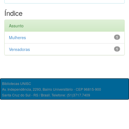
Índice
Assunto
Mulheres
1
Vereadoras
1
Bibliotecas UNISC
Av. Independência, 2293, Bairro Universitário - CEP 96815-900
Santa Cruz do Sul - RS / Brasil. Telefone: (51)3717.7409