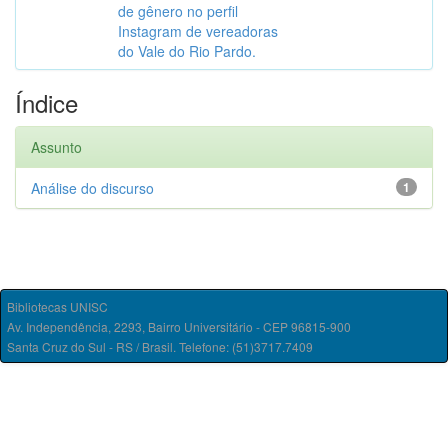
de gênero no perfil
Instagram de vereadoras
do Vale do Rio Pardo.
Índice
Assunto
Análise do discurso
1
Bibliotecas UNISC
Av. Independência, 2293, Bairro Universitário - CEP 96815-900
Santa Cruz do Sul - RS / Brasil. Telefone: (51)3717.7409