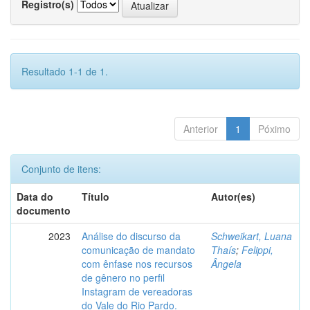
Registro(s)
Resultado 1-1 de 1.
Anterior
1
Póximo
Conjunto de itens:
Data do
Título
Autor(es)
documento
2023
Análise do discurso da
Schweikart, Luana
comunicação de mandato
Thaís
;
Felippi,
com ênfase nos recursos
Ângela
de gênero no perfil
Instagram de vereadoras
do Vale do Rio Pardo.