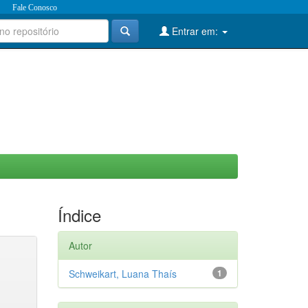
Fale Conosco
Entrar em:
Índice
Autor
Schweikart, Luana Thaís
1