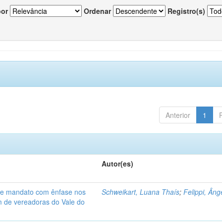
por
Ordenar
Registro(s)
Anterior
1
Autor(es)
de mandato com ênfase nos
Schweikart, Luana Thaís
;
Felippi, Âng
am de vereadoras do Vale do