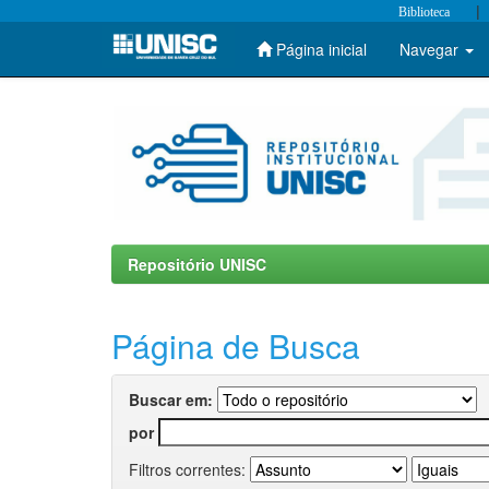
|
Biblioteca
Página inicial
Navegar
Skip
navigation
Repositório UNISC
Página de Busca
Buscar em:
por
Filtros correntes: