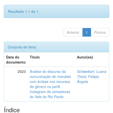
Resultado 1-1 de 1.
Anterior
1
Póximo
Conjunto de itens:
Data do
Título
Autor(es)
documento
2023
Análise do discurso da
Schweikart, Luana
comunicação de mandato
Thaís
;
Felippi,
com ênfase nos recursos
Ângela
de gênero no perfil
Instagram de vereadoras
do Vale do Rio Pardo.
Índice