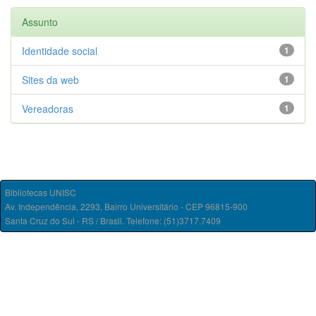
Assunto
Identidade social
1
Sites da web
1
Vereadoras
1
Bibliotecas UNISC
Av. Independência, 2293, Bairro Universitário - CEP 96815-900
Santa Cruz do Sul - RS / Brasil. Telefone: (51)3717.7409