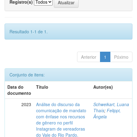
Registro(s)
Resultado 1-1 de 1.
Anterior
1
Póximo
Conjunto de itens:
Data do
Título
Autor(es)
documento
2023
Análise do discurso da
Schweikart, Luana
comunicação de mandato
Thaís
;
Felippi,
com ênfase nos recursos
Ângela
de gênero no perfil
Instagram de vereadoras
do Vale do Rio Pardo.