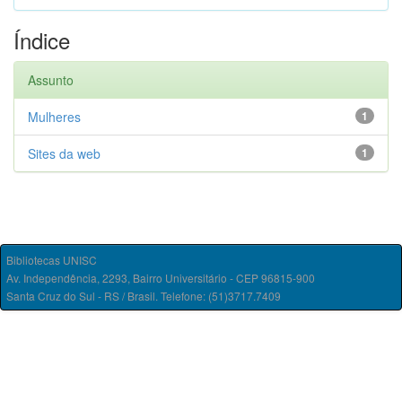
Índice
Assunto
Mulheres
1
Sites da web
1
Bibliotecas UNISC
Av. Independência, 2293, Bairro Universitário - CEP 96815-900
Santa Cruz do Sul - RS / Brasil. Telefone: (51)3717.7409