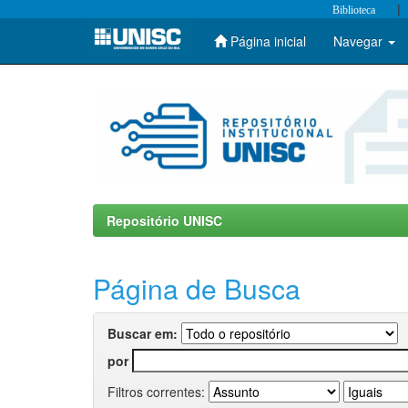
|
Biblioteca
Página inicial
Navegar
Skip
navigation
Repositório UNISC
Página de Busca
Buscar em:
por
Filtros correntes: