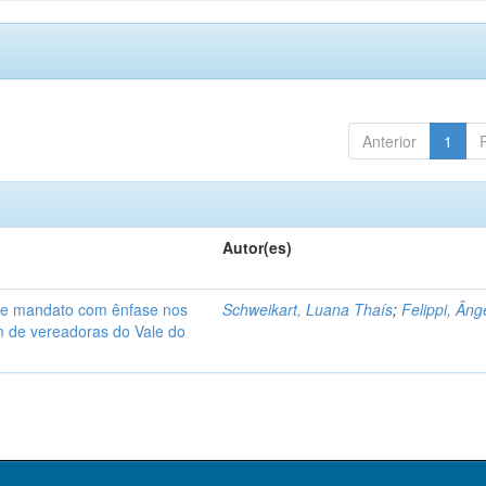
Anterior
1
Autor(es)
de mandato com ênfase nos
Schweikart, Luana Thaís
;
Felippi, Âng
am de vereadoras do Vale do