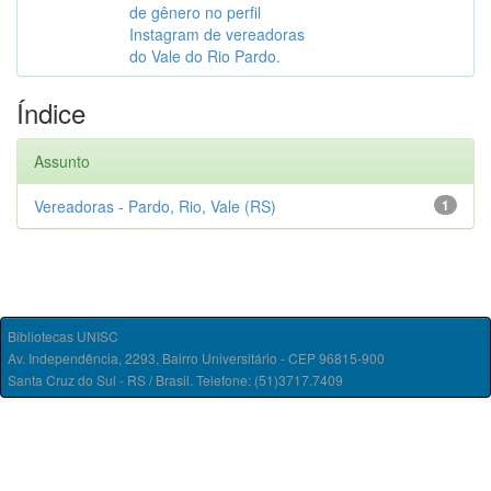
de gênero no perfil
Instagram de vereadoras
do Vale do Rio Pardo.
Índice
Assunto
Vereadoras - Pardo, Rio, Vale (RS)
1
Bibliotecas UNISC
Av. Independência, 2293, Bairro Universitário - CEP 96815-900
Santa Cruz do Sul - RS / Brasil. Telefone: (51)3717.7409