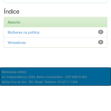
Índice
Assunto
Mulheres na política
1
Vereadoras
1
Bibliotecas UNISC
Av. Independência, 2293, Bairro Universitário - CEP 96815-900
Santa Cruz do Sul - RS / Brasil. Telefone: (51)3717.7409