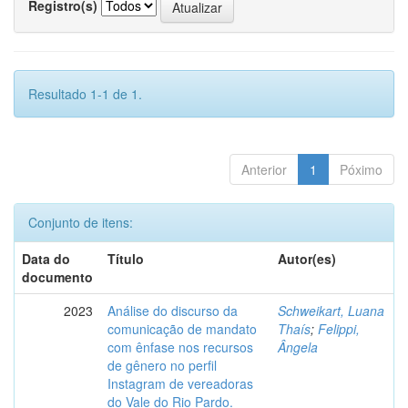
Registro(s)
Resultado 1-1 de 1.
Anterior
1
Póximo
Conjunto de itens:
Data do
Título
Autor(es)
documento
2023
Análise do discurso da
Schweikart, Luana
comunicação de mandato
Thaís
;
Felippi,
com ênfase nos recursos
Ângela
de gênero no perfil
Instagram de vereadoras
do Vale do Rio Pardo.