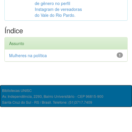
de gênero no perfil
Instagram de vereadoras
do Vale do Rio Pardo.
Índice
Assunto
Mulheres na política
1
Bibliotecas UNISC
Av. Independência, 2293, Bairro Universitário - CEP 96815-900
Santa Cruz do Sul - RS / Brasil. Telefone: (51)3717.7409