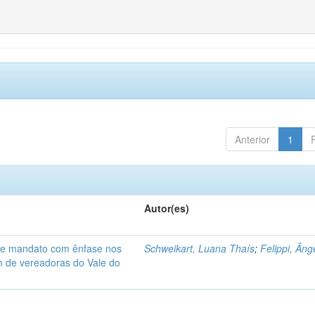
Anterior
1
Autor(es)
de mandato com ênfase nos
Schweikart, Luana Thaís
;
Felippi, Âng
am de vereadoras do Vale do