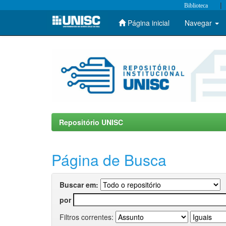
|
Biblioteca
Página inicial
Navegar
Skip
navigation
Repositório UNISC
Página de Busca
Buscar em:
por
Filtros correntes: