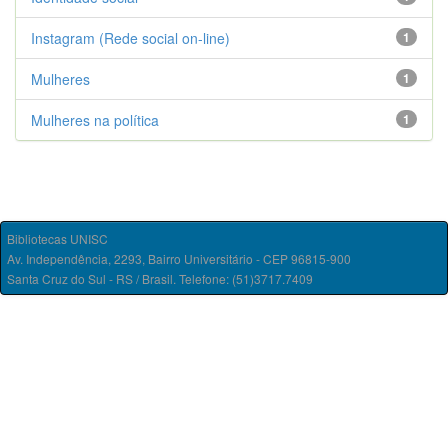
Instagram (Rede social on-line)
1
Mulheres
1
Mulheres na política
1
Bibliotecas UNISC
Av. Independência, 2293, Bairro Universitário - CEP 96815-900
Santa Cruz do Sul - RS / Brasil. Telefone: (51)3717.7409