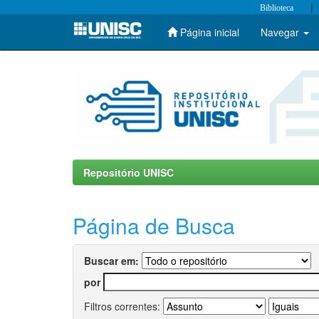
|
Biblioteca
Página inicial
Navegar
Skip
navigation
Repositório UNISC
Página de Busca
Buscar em:
por
Filtros correntes: