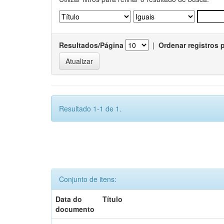
Resultados/Página
|
Ordenar registros 
Resultado 1-1 de 1.
Conjunto de itens:
Data do
Título
documento