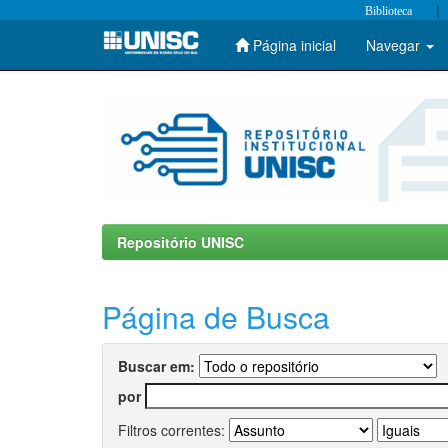
|
Biblioteca
Página inicial
Navegar
Skip
navigation
Repositório UNISC
Página de Busca
Buscar em:
por
Filtros correntes: