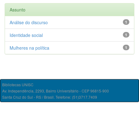
Assunto
Análise do discurso
1
Identidade social
1
Mulheres na política
1
Bibliotecas UNISC
Av. Independência, 2293, Bairro Universitário - CEP 96815-900
Santa Cruz do Sul - RS / Brasil. Telefone: (51)3717.7409