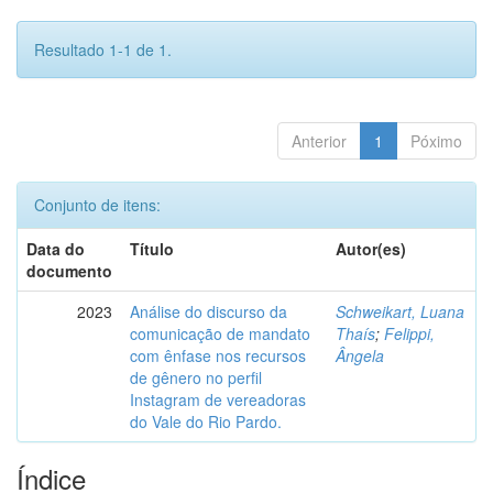
Resultado 1-1 de 1.
Anterior
1
Póximo
Conjunto de itens:
Data do
Título
Autor(es)
documento
2023
Análise do discurso da
Schweikart, Luana
comunicação de mandato
Thaís
;
Felippi,
com ênfase nos recursos
Ângela
de gênero no perfil
Instagram de vereadoras
do Vale do Rio Pardo.
Índice