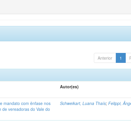
Anterior
1
Autor(es)
de mandato com ênfase nos
Schweikart, Luana Thaís
;
Felippi, Âng
am de vereadoras do Vale do