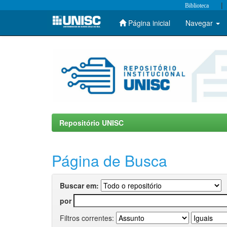
|
Biblioteca
Página inicial
Navegar
Skip
navigation
Repositório UNISC
Página de Busca
Buscar em:
por
Filtros correntes: