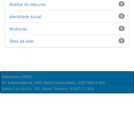
Análise do discurso
1
Identidade social
1
Mulheres
1
Sites da web
1
Bibliotecas UNISC
Av. Independência, 2293, Bairro Universitário - CEP 96815-900
Santa Cruz do Sul - RS / Brasil. Telefone: (51)3717.7409