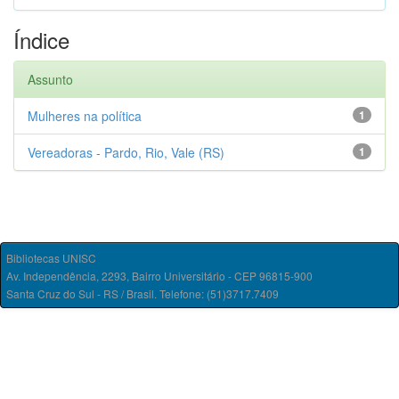
Índice
Assunto
Mulheres na política
1
Vereadoras - Pardo, Rio, Vale (RS)
1
Bibliotecas UNISC
Av. Independência, 2293, Bairro Universitário - CEP 96815-900
Santa Cruz do Sul - RS / Brasil. Telefone: (51)3717.7409