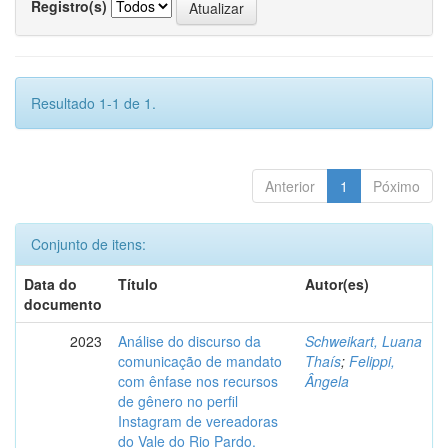
Registro(s)
Resultado 1-1 de 1.
Anterior
1
Póximo
Conjunto de itens:
Data do
Título
Autor(es)
documento
2023
Análise do discurso da
Schweikart, Luana
comunicação de mandato
Thaís
;
Felippi,
com ênfase nos recursos
Ângela
de gênero no perfil
Instagram de vereadoras
do Vale do Rio Pardo.