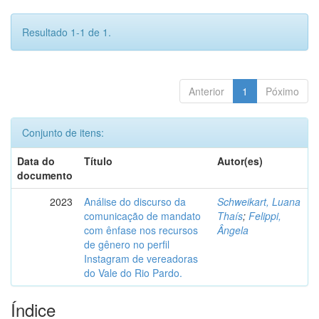
Resultado 1-1 de 1.
Anterior
1
Póximo
Conjunto de itens:
Data do
Título
Autor(es)
documento
2023
Análise do discurso da
Schweikart, Luana
comunicação de mandato
Thaís
;
Felippi,
com ênfase nos recursos
Ângela
de gênero no perfil
Instagram de vereadoras
do Vale do Rio Pardo.
Índice