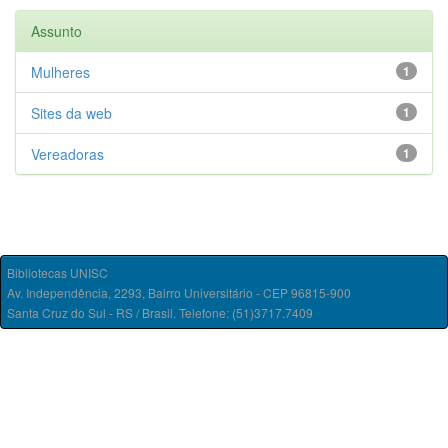
Assunto
Mulheres
1
Sites da web
1
Vereadoras
1
Bibliotecas UNISC
Av. Independência, 2293, Bairro Universitário - CEP 96815-900
Santa Cruz do Sul - RS / Brasil. Telefone: (51)3717.7409