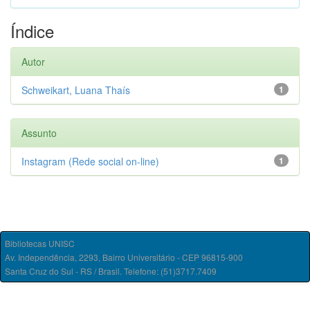
Índice
Autor
Schweikart, Luana Thaís
1
Assunto
Instagram (Rede social on-line)
1
Bibliotecas UNISC
Av. Independência, 2293, Bairro Universitário - CEP 96815-900
Santa Cruz do Sul - RS / Brasil. Telefone: (51)3717.7409