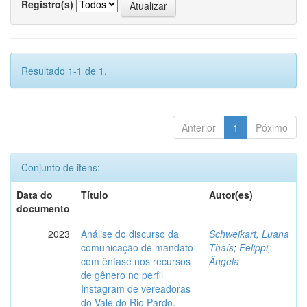
Registro(s)
Resultado 1-1 de 1.
Anterior
1
Póximo
Conjunto de itens:
Data do
Título
Autor(es)
documento
2023
Análise do discurso da
Schweikart, Luana
comunicação de mandato
Thaís
;
Felippi,
com ênfase nos recursos
Ângela
de gênero no perfil
Instagram de vereadoras
do Vale do Rio Pardo.