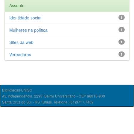
Assunto
Identidade social
1
Mulheres na política
1
Sites da web
1
Vereadoras
1
Bibliotecas UNISC
Av. Independência, 2293, Bairro Universitário - CEP 96815-900
Santa Cruz do Sul - RS / Brasil. Telefone: (51)3717.7409