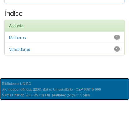
Índice
Assunto
Mulheres
1
Vereadoras
1
Bibliotecas UNISC
Av. Independência, 2293, Bairro Universitário - CEP 96815-900
Santa Cruz do Sul - RS / Brasil. Telefone: (51)3717.7409