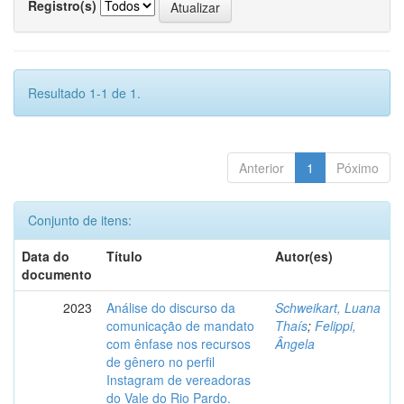
Registro(s)
Resultado 1-1 de 1.
Anterior
1
Póximo
Conjunto de itens:
Data do
Título
Autor(es)
documento
2023
Análise do discurso da
Schweikart, Luana
comunicação de mandato
Thaís
;
Felippi,
com ênfase nos recursos
Ângela
de gênero no perfil
Instagram de vereadoras
do Vale do Rio Pardo.