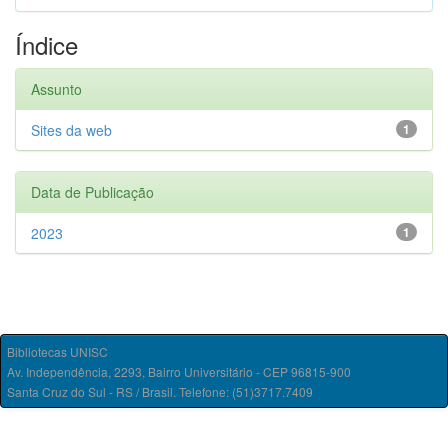
Índice
Assunto
Sites da web
1
Data de Publicação
2023
1
Bibliotecas UNISC
Av. Independência, 2293, Bairro Universitário - CEP 96815-900
Santa Cruz do Sul - RS / Brasil. Telefone: (51)3717.7409