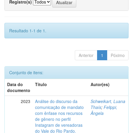
Registro(s)
Resultado 1-1 de 1.
Anterior
1
Póximo
Conjunto de itens:
Data do
Título
Autor(es)
documento
2023
Análise do discurso da
Schweikart, Luana
comunicação de mandato
Thaís
;
Felippi,
com ênfase nos recursos
Ângela
de gênero no perfil
Instagram de vereadoras
do Vale do Rio Pardo.