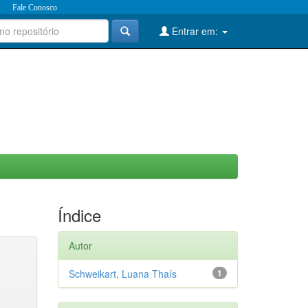
Fale Conosco
Entrar em:
Índice
Autor
Schweikart, Luana Thaís
1