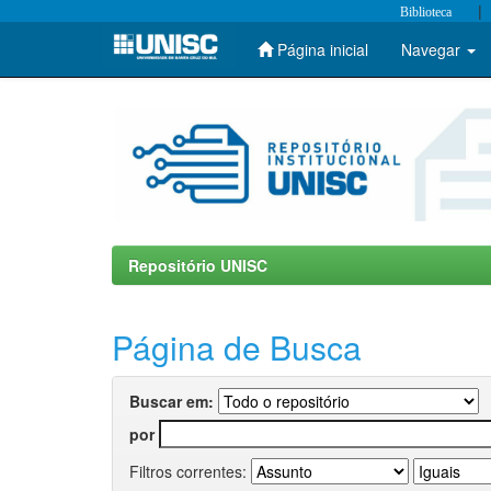
|
Biblioteca
Página inicial
Navegar
Skip
navigation
Repositório UNISC
Página de Busca
Buscar em:
por
Filtros correntes: