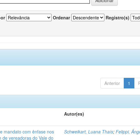
por
Ordenar
Registro(s)
Anterior
1
Autor(es)
de mandato com ênfase nos
Schweikart, Luana Thaís
;
Felippi, Âng
am de vereadoras do Vale do