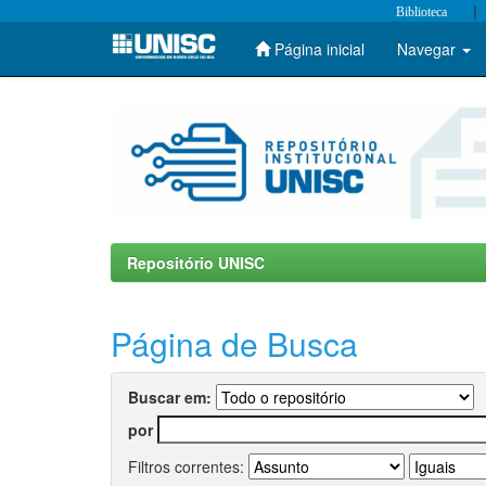
|
Biblioteca
Página inicial
Navegar
Skip
navigation
Repositório UNISC
Página de Busca
Buscar em:
por
Filtros correntes: