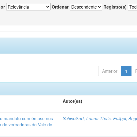
por
Ordenar
Registro(s)
Anterior
1
Autor(es)
de mandato com ênfase nos
Schweikart, Luana Thaís
;
Felippi, Âng
am de vereadoras do Vale do