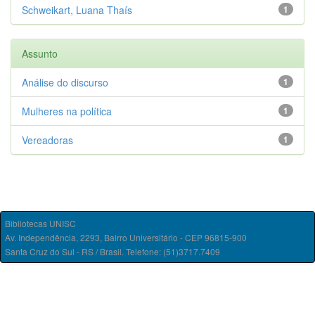
Schweikart, Luana Thaís
1
Assunto
Análise do discurso
1
Mulheres na política
1
Vereadoras
1
Bibliotecas UNISC
Av. Independência, 2293, Bairro Universitário - CEP 96815-900
Santa Cruz do Sul - RS / Brasil. Telefone: (51)3717.7409