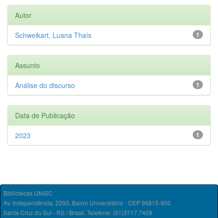
Autor
Schweikart, Luana Thaís
1
Assunto
Análise do discurso
1
Data de Publicação
2023
1
Bibliotecas UNISC
Av. Independência, 2293, Bairro Universitário - CEP 96815-900
Santa Cruz do Sul - RS / Brasil. Telefone: (51)3717.7409