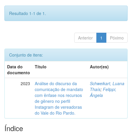
Resultado 1-1 de 1.
Anterior
1
Póximo
Conjunto de itens:
Data do
Título
Autor(es)
documento
2023
Análise do discurso da
Schweikart, Luana
comunicação de mandato
Thaís
;
Felippi,
com ênfase nos recursos
Ângela
de gênero no perfil
Instagram de vereadoras
do Vale do Rio Pardo.
Índice