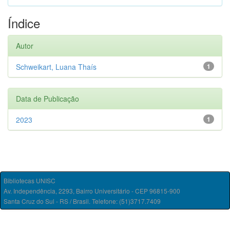
Índice
Autor
Schweikart, Luana Thaís
1
Data de Publicação
2023
1
Bibliotecas UNISC
Av. Independência, 2293, Bairro Universitário - CEP 96815-900
Santa Cruz do Sul - RS / Brasil. Telefone: (51)3717.7409