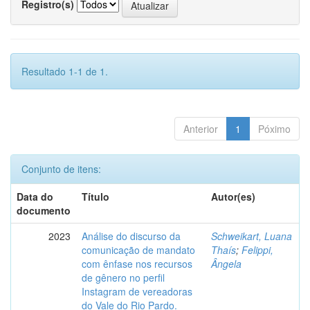
Registro(s)
Resultado 1-1 de 1.
Anterior
1
Póximo
Conjunto de itens:
Data do
Título
Autor(es)
documento
2023
Análise do discurso da
Schweikart, Luana
comunicação de mandato
Thaís
;
Felippi,
com ênfase nos recursos
Ângela
de gênero no perfil
Instagram de vereadoras
do Vale do Rio Pardo.