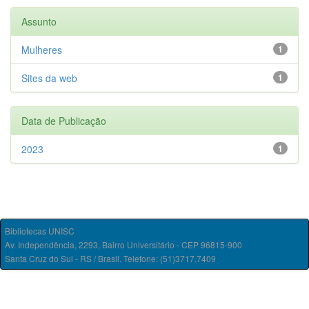
Assunto
Mulheres
1
Sites da web
1
Data de Publicação
2023
1
Bibliotecas UNISC
Av. Independência, 2293, Bairro Universitário - CEP 96815-900
Santa Cruz do Sul - RS / Brasil. Telefone: (51)3717.7409