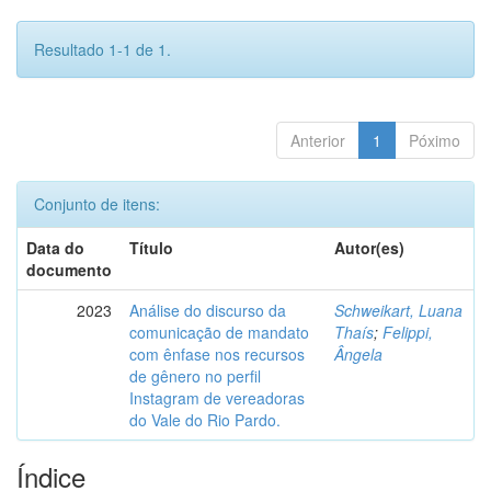
Resultado 1-1 de 1.
Anterior
1
Póximo
Conjunto de itens:
Data do
Título
Autor(es)
documento
2023
Análise do discurso da
Schweikart, Luana
comunicação de mandato
Thaís
;
Felippi,
com ênfase nos recursos
Ângela
de gênero no perfil
Instagram de vereadoras
do Vale do Rio Pardo.
Índice