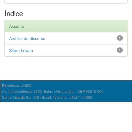
Índice
Assunto
Análise do discurso
1
Sites da web
1
Bibliotecas UNISC
Av. Independência, 2293, Bairro Universitário - CEP 96815-900
Santa Cruz do Sul - RS / Brasil. Telefone: (51)3717.7409