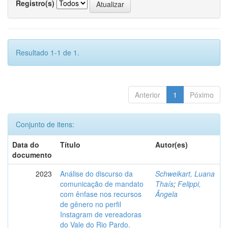
Registro(s)
Resultado 1-1 de 1.
Anterior
1
Póximo
Conjunto de itens:
Data do
Título
Autor(es)
documento
2023
Análise do discurso da
Schweikart, Luana
comunicação de mandato
Thaís
;
Felippi,
com ênfase nos recursos
Ângela
de gênero no perfil
Instagram de vereadoras
do Vale do Rio Pardo.