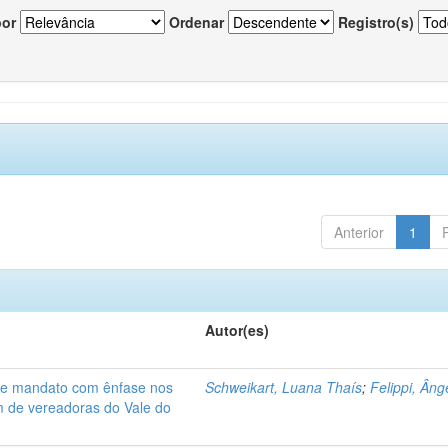
por
Ordenar
Registro(s)
Anterior
1
Autor(es)
de mandato com ênfase nos
Schweikart, Luana Thaís
;
Felippi, Âng
am de vereadoras do Vale do