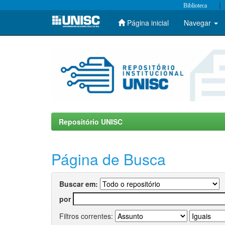
|
Biblioteca
Página inicial
Navegar
Skip
navigation
Repositório UNISC
Página de Busca
Buscar em:
por
Filtros correntes: